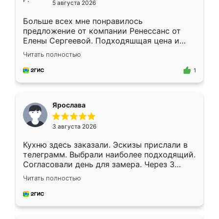
5 августа 2026
Больше всех мне понравилось
предложение от компании Ренессанс от
Елены Сергеевой. Подходяшщая цена и
короткие сроки изготовления. Приехавший
Читать полностью
для замера сотрудник Владислав
предложил по моему эскизу самый
1
подходящий вариант шкафа. Немного его
видоизменил, получилось даже лучше, чем
я хотела.
Ярослава
3 августа 2026
Кухню здесь заказали. Эскизы прислали в
телеграмм. Выбрали наиболее подходящий.
Согласовали день для замера. Через 3
недели кухня была уже готова. Остались
Читать полностью
довольны работой. Спасибо Ренессанс
мебель за качественную работу!