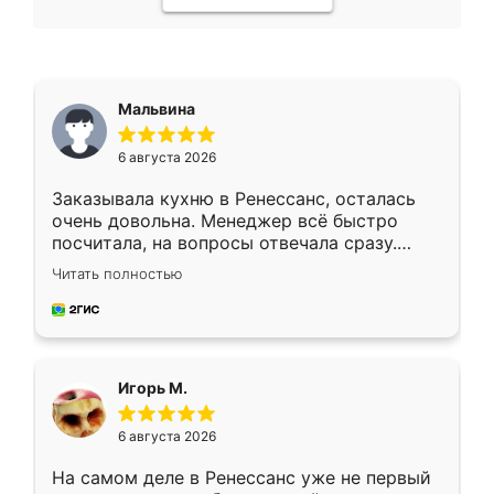
Мальвина
6 августа 2026
Заказывала кухню в Ренессанс, осталась
очень довольна. Менеджер всё быстро
посчитала, на вопросы отвечала сразу.
Замерщик приехал в субботу, подошёл к
Читать полностью
делу со всей ответственностью. Собрали
за день, ребята работали аккуратно, даже
пыли почти не было. Качество отличное,
ящики ходят плавно, ничего не скрипит.
Всё подошло как влитое.
Игорь М.
6 августа 2026
На самом деле в Ренессанс уже не первый