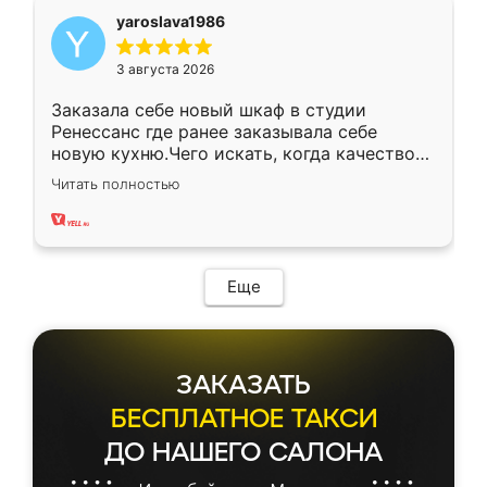
yaroslava1986
3 августа 2026
Заказала себе новый шкаф в студии
Ренессанс где ранее заказывала себе
новую кухню.Чего искать, когда качеством
вполне довольна. Служит кухня уже почти
Читать полностью
два года, нареканий нет.
Еще
ЗАКАЗАТЬ
БЕСПЛАТНОЕ ТАКСИ
ДО НАШЕГО САЛОНА