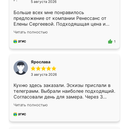
5 августа 2026
Больше всех мне понравилось
предложение от компании Ренессанс от
Елены Сергеевой. Подходяшщая цена и
короткие сроки изготовления. Приехавший
Читать полностью
для замера сотрудник Владислав
предложил по моему эскизу самый
1
подходящий вариант шкафа. Немного его
видоизменил, получилось даже лучше, чем
я хотела.
Ярослава
3 августа 2026
Кухню здесь заказали. Эскизы прислали в
телеграмм. Выбрали наиболее подходящий.
Согласовали день для замера. Через 3
недели кухня была уже готова. Остались
Читать полностью
довольны работой. Спасибо Ренессанс
мебель за качественную работу!