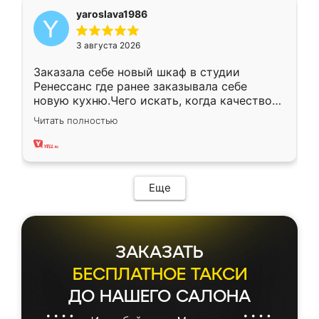
yaroslava1986
3 августа 2026
Заказала себе новый шкаф в студии
Ренессанс где ранее заказывала себе
новую кухню.Чего искать, когда качеством
вполне довольна. Служит кухня уже почти
Читать полностью
два года, нареканий нет.
Еще
ЗАКАЗАТЬ
БЕСПЛАТНОЕ ТАКСИ
ДО НАШЕГО САЛОНА