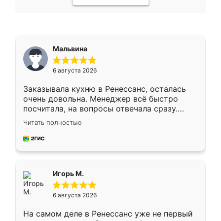
Мальвина
6 августа 2026
Заказывала кухню в Ренессанс, осталась
очень довольна. Менеджер всё быстро
посчитала, на вопросы отвечала сразу.
Замерщик приехал в субботу, подошёл к
Читать полностью
делу со всей ответственностью. Собрали
за день, ребята работали аккуратно, даже
пыли почти не было. Качество отличное,
ящики ходят плавно, ничего не скрипит.
Всё подошло как влитое.
Игорь М.
6 августа 2026
На самом деле в Ренессанс уже не первый