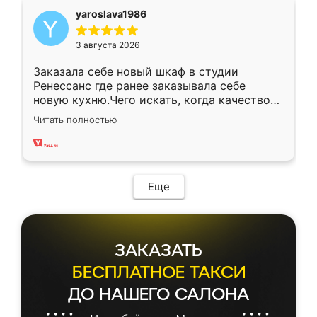
yaroslava1986
3 августа 2026
Заказала себе новый шкаф в студии
Ренессанс где ранее заказывала себе
новую кухню.Чего искать, когда качеством
вполне довольна. Служит кухня уже почти
Читать полностью
два года, нареканий нет.
Еще
ЗАКАЗАТЬ
БЕСПЛАТНОЕ ТАКСИ
ДО НАШЕГО САЛОНА