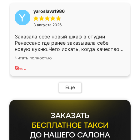
yaroslava1986
3 августа 2026
Заказала себе новый шкаф в студии
Ренессанс где ранее заказывала себе
новую кухню.Чего искать, когда качеством
вполне довольна. Служит кухня уже почти
Читать полностью
два года, нареканий нет.
Еще
ЗАКАЗАТЬ
БЕСПЛАТНОЕ ТАКСИ
ДО НАШЕГО САЛОНА