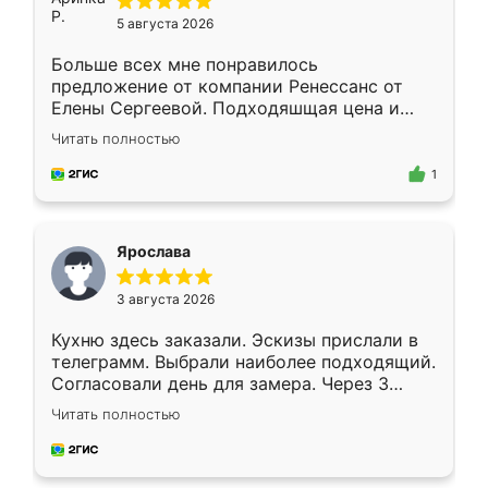
5 августа 2026
Больше всех мне понравилось
предложение от компании Ренессанс от
Елены Сергеевой. Подходяшщая цена и
короткие сроки изготовления. Приехавший
Читать полностью
для замера сотрудник Владислав
предложил по моему эскизу самый
1
подходящий вариант шкафа. Немного его
видоизменил, получилось даже лучше, чем
я хотела.
Ярослава
3 августа 2026
Кухню здесь заказали. Эскизы прислали в
телеграмм. Выбрали наиболее подходящий.
Согласовали день для замера. Через 3
недели кухня была уже готова. Остались
Читать полностью
довольны работой. Спасибо Ренессанс
мебель за качественную работу!