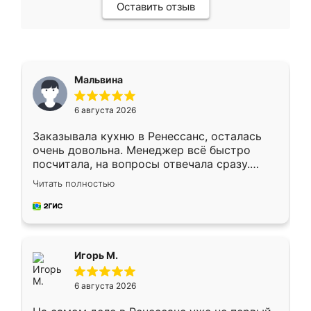
Оставить отзыв
Мальвина
6 августа 2026
Заказывала кухню в Ренессанс, осталась
очень довольна. Менеджер всё быстро
посчитала, на вопросы отвечала сразу.
Замерщик приехал в субботу, подошёл к
Читать полностью
делу со всей ответственностью. Собрали
за день, ребята работали аккуратно, даже
пыли почти не было. Качество отличное,
ящики ходят плавно, ничего не скрипит.
Всё подошло как влитое.
Игорь М.
6 августа 2026