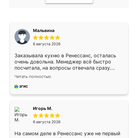
Мальвина
6 августа 2026
Заказывала кухню в Ренессанс, осталась
очень довольна. Менеджер всё быстро
посчитала, на вопросы отвечала сразу.
Замерщик приехал в субботу, подошёл к
Читать полностью
делу со всей ответственностью. Собрали
за день, ребята работали аккуратно, даже
пыли почти не было. Качество отличное,
ящики ходят плавно, ничего не скрипит.
Всё подошло как влитое.
Игорь М.
6 августа 2026
На самом деле в Ренессанс уже не первый