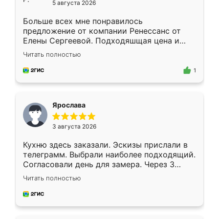
5 августа 2026
Больше всех мне понравилось
предложение от компании Ренессанс от
Елены Сергеевой. Подходяшщая цена и
короткие сроки изготовления. Приехавший
Читать полностью
для замера сотрудник Владислав
предложил по моему эскизу самый
1
подходящий вариант шкафа. Немного его
видоизменил, получилось даже лучше, чем
я хотела.
Ярослава
3 августа 2026
Кухню здесь заказали. Эскизы прислали в
телеграмм. Выбрали наиболее подходящий.
Согласовали день для замера. Через 3
недели кухня была уже готова. Остались
Читать полностью
довольны работой. Спасибо Ренессанс
мебель за качественную работу!