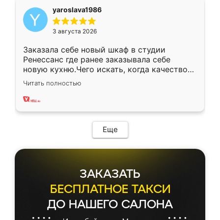
yaroslava1986
3 августа 2026
Заказала себе новый шкаф в студии
Ренессанс где ранее заказывала себе
новую кухню.Чего искать, когда качеством
вполне довольна. Служит кухня уже почти
Читать полностью
два года, нареканий нет.
Еще
ЗАКАЗАТЬ
БЕСПЛАТНОЕ ТАКСИ
ДО НАШЕГО САЛОНА