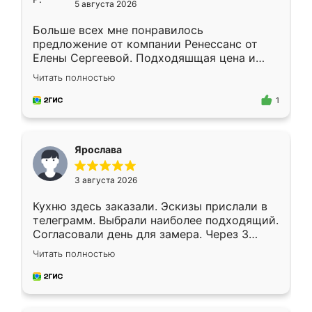
5 августа 2026
Больше всех мне понравилось
предложение от компании Ренессанс от
Елены Сергеевой. Подходяшщая цена и
короткие сроки изготовления. Приехавший
Читать полностью
для замера сотрудник Владислав
предложил по моему эскизу самый
1
подходящий вариант шкафа. Немного его
видоизменил, получилось даже лучше, чем
я хотела.
Ярослава
3 августа 2026
Кухню здесь заказали. Эскизы прислали в
телеграмм. Выбрали наиболее подходящий.
Согласовали день для замера. Через 3
недели кухня была уже готова. Остались
Читать полностью
довольны работой. Спасибо Ренессанс
мебель за качественную работу!