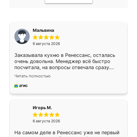
Мальвина
6 августа 2026
Заказывала кухню в Ренессанс, осталась
очень довольна. Менеджер всё быстро
посчитала, на вопросы отвечала сразу.
Замерщик приехал в субботу, подошёл к
Читать полностью
делу со всей ответственностью. Собрали
за день, ребята работали аккуратно, даже
пыли почти не было. Качество отличное,
ящики ходят плавно, ничего не скрипит.
Всё подошло как влитое.
Игорь М.
6 августа 2026
На самом деле в Ренессанс уже не первый