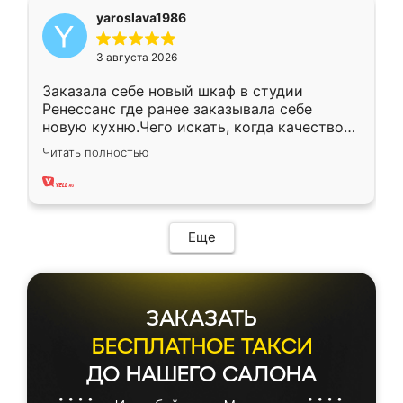
yaroslava1986
3 августа 2026
Заказала себе новый шкаф в студии
Ренессанс где ранее заказывала себе
новую кухню.Чего искать, когда качеством
вполне довольна. Служит кухня уже почти
Читать полностью
два года, нареканий нет.
Еще
ЗАКАЗАТЬ
БЕСПЛАТНОЕ ТАКСИ
ДО НАШЕГО САЛОНА