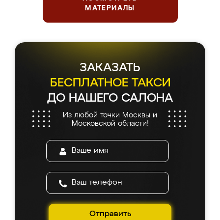
МАТЕРИАЛЫ
Держим планку
серьезнее, чем чемпионы
по фигурному катанию
5.0
5.0
5.0
4.9
5.0
5.0
5.0
из 5
На основе
945
оценок
Оставить отзыв