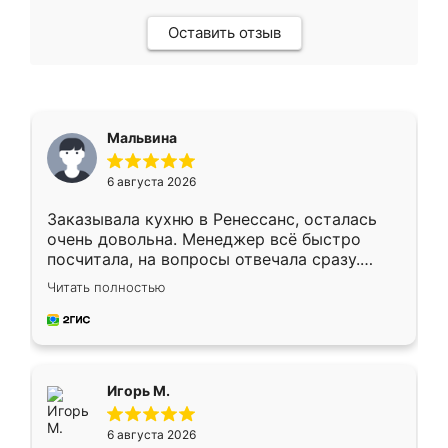
Оставить отзыв
Мальвина
6 августа 2026
Заказывала кухню в Ренессанс, осталась
очень довольна. Менеджер всё быстро
посчитала, на вопросы отвечала сразу.
Замерщик приехал в субботу, подошёл к
Читать полностью
делу со всей ответственностью. Собрали
за день, ребята работали аккуратно, даже
пыли почти не было. Качество отличное,
ящики ходят плавно, ничего не скрипит.
Всё подошло как влитое.
Игорь М.
6 августа 2026