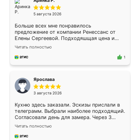
Аринка Р.
5 августа 2026
Больше всех мне понравилось
предложение от компании Ренессанс от
Елены Сергеевой. Подходяшщая цена и
короткие сроки изготовления. Приехавший
Читать полностью
для замера сотрудник Владислав
предложил по моему эскизу самый
1
подходящий вариант шкафа. Немного его
видоизменил, получилось даже лучше, чем
я хотела.
Ярослава
3 августа 2026
Кухню здесь заказали. Эскизы прислали в
телеграмм. Выбрали наиболее подходящий.
Согласовали день для замера. Через 3
недели кухня была уже готова. Остались
Читать полностью
довольны работой. Спасибо Ренессанс
мебель за качественную работу!