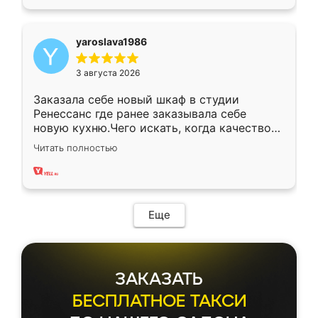
yaroslava1986
3 августа 2026
Заказала себе новый шкаф в студии
Ренессанс где ранее заказывала себе
новую кухню.Чего искать, когда качеством
вполне довольна. Служит кухня уже почти
Читать полностью
два года, нареканий нет.
Еще
ЗАКАЗАТЬ
БЕСПЛАТНОЕ ТАКСИ