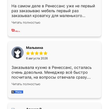
На самом деле в Ренессанс уже не первый
раз заказываю мебель первый раз
заказывал кроватку для маленького
ребёнка при его рождении ,во второй раз
Читать полностью
заказал шкаф-купе. По качеству очень
хорошее сборка достаточно быстрая,
также адекватные цены. До этого
сравнивал с разными конкурентами в этом
сегменте ,выбор у конкурентов куда
Мальвина
меньше, здесь же он более разнообразный.
Мне нравится ,если что-то потребуется из
6 августа 2026
мебели буду заказывать только здесь.
Заказывала кухню в Ренессанс, осталась
очень довольна. Менеджер всё быстро
посчитала, на вопросы отвечала сразу.
Замерщик приехал в субботу, подошёл к
Читать полностью
делу со всей ответственностью. Собрали
за день, ребята работали аккуратно, даже
пыли почти не было. Качество отличное,
ящики ходят плавно, ничего не скрипит.
Всё подошло как влитое.