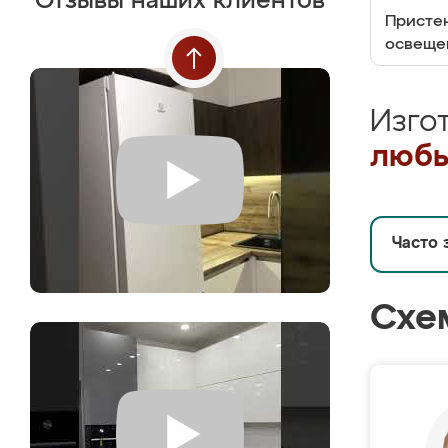
Отзывы наших клиентов
Пристен
освеще
Изго
любы
Часто 
Схе