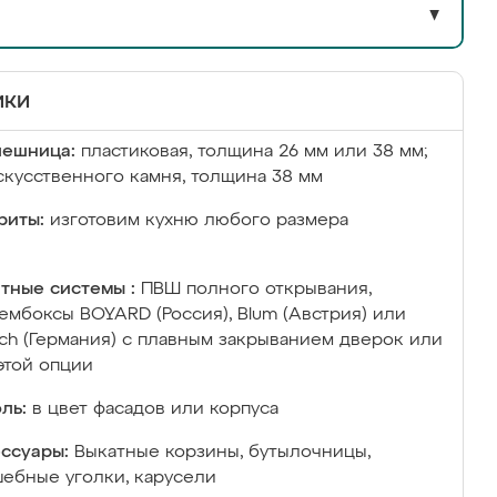
▼
ики
лешница:
пластиковая, толщина 26 мм или 38 мм;
скусственного камня, толщина 38 мм
риты:
изготовим кухню любого размера
тные системы :
ПВШ полного открывания,
ембоксы BOYARD (Россия), Blum (Австрия) или
ich (Германия) с плавным закрыванием дверок или
этой опции
ль:
в цвет фасадов или корпуса
ссуары:
Выкатные корзины, бутылочницы,
ебные уголки, карусели