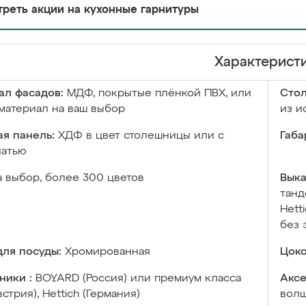
реть акции на кухонные гарнитуры
Характерист
ал фасадов:
МДФ, покрытые плёнкой ПВХ, или
Сто
материал на ваш выбор
из и
я панель:
ХДФ в цвет столешницы или с
Габа
чатью
а выбор, более 300 цветов
Выка
танд
Hett
без 
ля посуды:
Хромированная
Цоко
ники :
BOYARD (Россия) или премиум класса
Аксе
встрия), Hettich (Германия)
волш