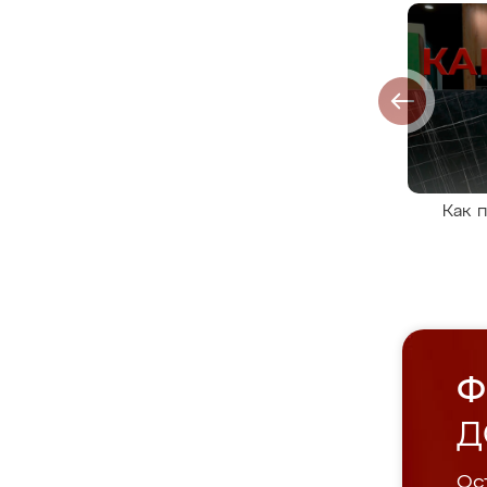
Как 
Ф
Д
Ост