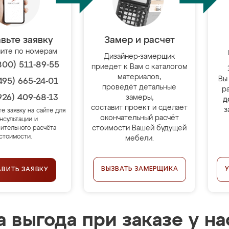
вьте заявку
Замер и расчет
ите по номерам
Дизайнер-замерщик
800) 511-89-55
приедет к Вам с каталогом
материалов,
Вы
495) 665-24-01
проведёт детальные
р
926) 409-68-13
замеры,
д
составит проект и сделает
з
те заявку на сайте для
окончательный расчёт
нсультации и
стоимости Вашей будущей
ительного расчёта
стоимости.
мебели.
ВЫЗВАТЬ ЗАМЕРЩИКА
АВИТЬ ЗАЯВКУ
 выгода при заказе у на