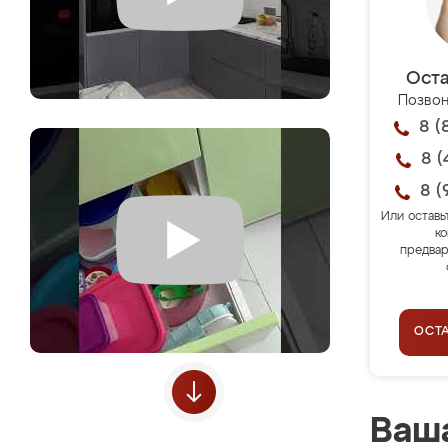
Оста
Позвон
8 (
8 (
8 (
Или оставь
ко
предвар
ОСТ
Ваша