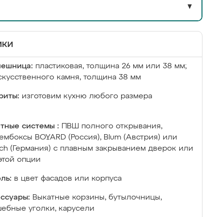
▼
ики
лешница:
пластиковая, толщина 26 мм или 38 мм;
скусственного камня, толщина 38 мм
риты:
изготовим кухню любого размера
тные системы :
ПВШ полного открывания,
ембоксы BOYARD (Россия), Blum (Австрия) или
ich (Германия) с плавным закрыванием дверок или
этой опции
ль:
в цвет фасадов или корпуса
ссуары:
Выкатные корзины, бутылочницы,
ебные уголки, карусели