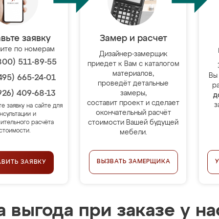
вьте заявку
Замер и расчет
ите по номерам
Дизайнер-замерщик
800) 511-89-55
приедет к Вам с каталогом
материалов,
Вы
495) 665-24-01
проведёт детальные
р
926) 409-68-13
замеры,
д
составит проект и сделает
з
те заявку на сайте для
окончательный расчёт
нсультации и
стоимости Вашей будущей
ительного расчёта
стоимости.
мебели.
ВЫЗВАТЬ ЗАМЕРЩИКА
АВИТЬ ЗАЯВКУ
 выгода при заказе у на