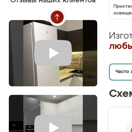
Отзывы наших клиентов
Пристен
освеще
Изго
любы
Часто 
Схе