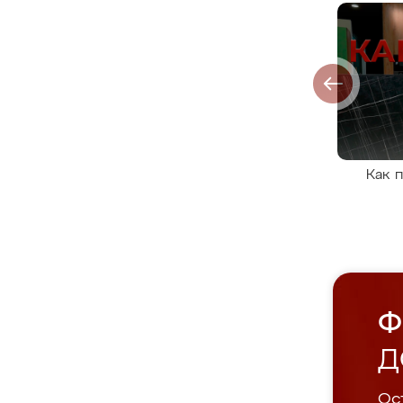
Как 
Ф
Д
Ост