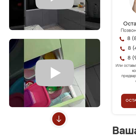
Оста
Позвон
8 (
8 (
8 (
Или оставь
ко
предвар
ОСТ
Ваша