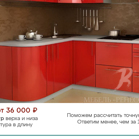
от 36 000 ₽
Поможем рассчитать точну
тр
верха и низа
Ответим менее, чем за 
тура в длину