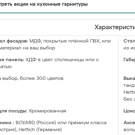
реть акции на кухонные гарнитуры
Характерист
ал фасадов:
МДФ, покрытые плёнкой ПВХ, или
Сто
материал на ваш выбор
из и
я панель:
ХДФ в цвет столешницы или с
Габа
чатью
а выбор, более 300 цветов
Выка
танд
Hett
без 
ля посуды:
Хромированная
Цоко
ники :
BOYARD (Россия) или премиум класса
Аксе
встрия), Hettich (Германия)
волш