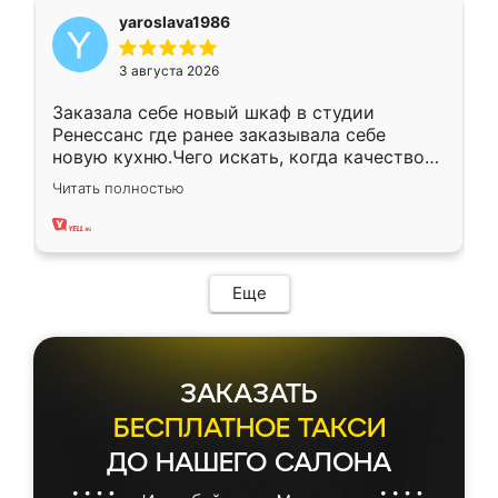
yaroslava1986
3 августа 2026
Заказала себе новый шкаф в студии
Ренессанс где ранее заказывала себе
новую кухню.Чего искать, когда качеством
вполне довольна. Служит кухня уже почти
Читать полностью
два года, нареканий нет.
Еще
ЗАКАЗАТЬ
БЕСПЛАТНОЕ ТАКСИ
ДО НАШЕГО САЛОНА