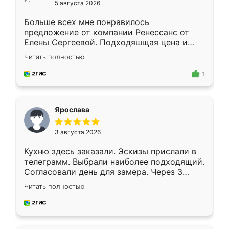
5 августа 2026
Больше всех мне понравилось
предложение от компании Ренессанс от
Елены Сергеевой. Подходяшщая цена и
короткие сроки изготовления. Приехавший
Читать полностью
для замера сотрудник Владислав
предложил по моему эскизу самый
1
подходящий вариант шкафа. Немного его
видоизменил, получилось даже лучше, чем
я хотела.
Ярослава
3 августа 2026
Кухню здесь заказали. Эскизы прислали в
телеграмм. Выбрали наиболее подходящий.
Согласовали день для замера. Через 3
недели кухня была уже готова. Остались
Читать полностью
довольны работой. Спасибо Ренессанс
мебель за качественную работу!