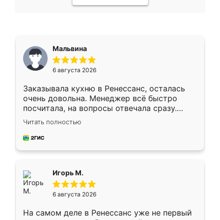
Мальвина
6 августа 2026
Заказывала кухню в Ренессанс, осталась
очень довольна. Менеджер всё быстро
посчитала, на вопросы отвечала сразу.
Замерщик приехал в субботу, подошёл к
Читать полностью
делу со всей ответственностью. Собрали
за день, ребята работали аккуратно, даже
пыли почти не было. Качество отличное,
ящики ходят плавно, ничего не скрипит.
Всё подошло как влитое.
Игорь М.
6 августа 2026
На самом деле в Ренессанс уже не первый