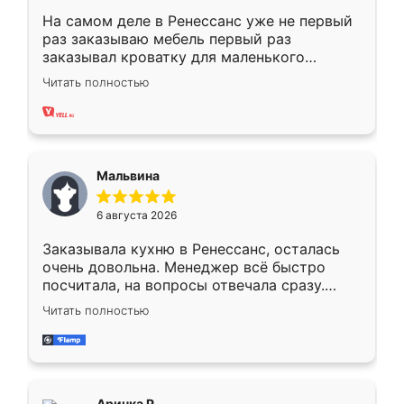
На самом деле в Ренессанс уже не первый
раз заказываю мебель первый раз
заказывал кроватку для маленького
ребёнка при его рождении ,во второй раз
Читать полностью
заказал шкаф-купе. По качеству очень
хорошее сборка достаточно быстрая,
также адекватные цены. До этого
сравнивал с разными конкурентами в этом
сегменте ,выбор у конкурентов куда
Мальвина
меньше, здесь же он более разнообразный.
Мне нравится ,если что-то потребуется из
6 августа 2026
мебели буду заказывать только здесь.
Заказывала кухню в Ренессанс, осталась
очень довольна. Менеджер всё быстро
посчитала, на вопросы отвечала сразу.
Замерщик приехал в субботу, подошёл к
Читать полностью
делу со всей ответственностью. Собрали
за день, ребята работали аккуратно, даже
пыли почти не было. Качество отличное,
ящики ходят плавно, ничего не скрипит.
Всё подошло как влитое.
Аринка Р.