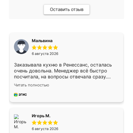
Оставить отзыв
Мальвина
6 августа 2026
Заказывала кухню в Ренессанс, осталась
очень довольна. Менеджер всё быстро
посчитала, на вопросы отвечала сразу.
Замерщик приехал в субботу, подошёл к
Читать полностью
делу со всей ответственностью. Собрали
за день, ребята работали аккуратно, даже
пыли почти не было. Качество отличное,
ящики ходят плавно, ничего не скрипит.
Всё подошло как влитое.
Игорь М.
6 августа 2026