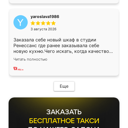
yaroslava1986
3 августа 2026
Заказала себе новый шкаф в студии
Ренессанс где ранее заказывала себе
новую кухню.Чего искать, когда качеством
вполне довольна. Служит кухня уже почти
Читать полностью
два года, нареканий нет.
Еще
ЗАКАЗАТЬ
БЕСПЛАТНОЕ ТАКСИ