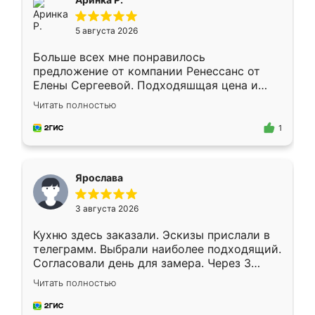
5 августа 2026
Больше всех мне понравилось
предложение от компании Ренессанс от
Елены Сергеевой. Подходяшщая цена и
короткие сроки изготовления. Приехавший
Читать полностью
для замера сотрудник Владислав
предложил по моему эскизу самый
1
подходящий вариант шкафа. Немного его
видоизменил, получилось даже лучше, чем
я хотела.
Ярослава
3 августа 2026
Кухню здесь заказали. Эскизы прислали в
телеграмм. Выбрали наиболее подходящий.
Согласовали день для замера. Через 3
недели кухня была уже готова. Остались
Читать полностью
довольны работой. Спасибо Ренессанс
мебель за качественную работу!