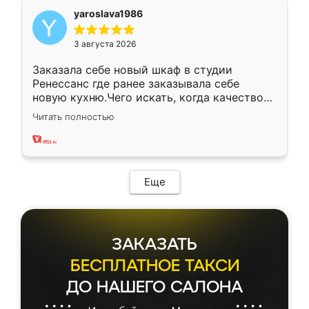
yaroslava1986
3 августа 2026
Заказала себе новый шкаф в студии
Ренессанс где ранее заказывала себе
новую кухню.Чего искать, когда качеством
вполне довольна. Служит кухня уже почти
Читать полностью
два года, нареканий нет.
Еще
ЗАКАЗАТЬ
БЕСПЛАТНОЕ ТАКСИ
ДО НАШЕГО САЛОНА