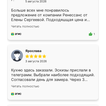
5 августа 2026
Больше всех мне понравилось
предложение от компании Ренессанс от
Елены Сергеевой. Подходяшщая цена и
короткие сроки изготовления. Приехавший
Читать полностью
для замера сотрудник Владислав
предложил по моему эскизу самый
1
подходящий вариант шкафа. Немного его
видоизменил, получилось даже лучше, чем
я хотела.
Ярослава
3 августа 2026
Кухню здесь заказали. Эскизы прислали в
телеграмм. Выбрали наиболее подходящий.
Согласовали день для замера. Через 3
недели кухня была уже готова. Остались
Читать полностью
довольны работой. Спасибо Ренессанс
мебель за качественную работу!