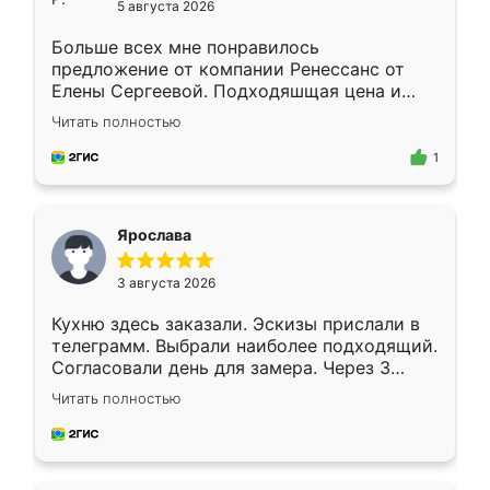
5 августа 2026
Больше всех мне понравилось
предложение от компании Ренессанс от
Елены Сергеевой. Подходяшщая цена и
короткие сроки изготовления. Приехавший
Читать полностью
для замера сотрудник Владислав
предложил по моему эскизу самый
1
подходящий вариант шкафа. Немного его
видоизменил, получилось даже лучше, чем
я хотела.
Ярослава
3 августа 2026
Кухню здесь заказали. Эскизы прислали в
телеграмм. Выбрали наиболее подходящий.
Согласовали день для замера. Через 3
недели кухня была уже готова. Остались
Читать полностью
довольны работой. Спасибо Ренессанс
мебель за качественную работу!