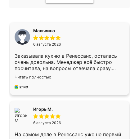
Мальвина
6 августа 2026
Заказывала кухню в Ренессанс, осталась
очень довольна. Менеджер всё быстро
посчитала, на вопросы отвечала сразу.
Замерщик приехал в субботу, подошёл к
Читать полностью
делу со всей ответственностью. Собрали
за день, ребята работали аккуратно, даже
пыли почти не было. Качество отличное,
ящики ходят плавно, ничего не скрипит.
Всё подошло как влитое.
Игорь М.
6 августа 2026
На самом деле в Ренессанс уже не первый