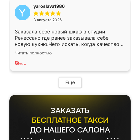
yaroslava1986
3 августа 2026
Заказала себе новый шкаф в студии
Ренессанс где ранее заказывала себе
новую кухню.Чего искать, когда качеством
вполне довольна. Служит кухня уже почти
Читать полностью
два года, нареканий нет.
Еще
ЗАКАЗАТЬ
БЕСПЛАТНОЕ ТАКСИ
ДО НАШЕГО САЛОНА