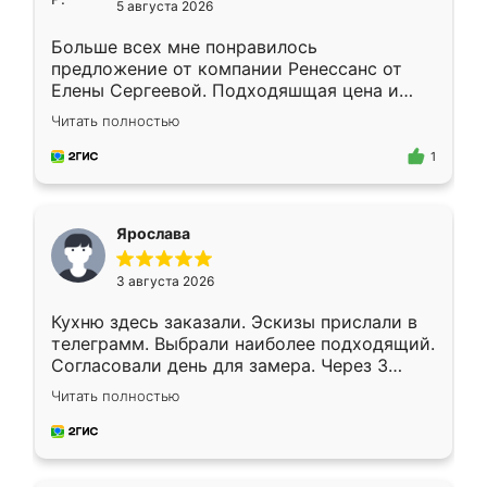
5 августа 2026
Больше всех мне понравилось
предложение от компании Ренессанс от
Елены Сергеевой. Подходяшщая цена и
короткие сроки изготовления. Приехавший
Читать полностью
для замера сотрудник Владислав
предложил по моему эскизу самый
1
подходящий вариант шкафа. Немного его
видоизменил, получилось даже лучше, чем
я хотела.
Ярослава
3 августа 2026
Кухню здесь заказали. Эскизы прислали в
телеграмм. Выбрали наиболее подходящий.
Согласовали день для замера. Через 3
недели кухня была уже готова. Остались
Читать полностью
довольны работой. Спасибо Ренессанс
мебель за качественную работу!