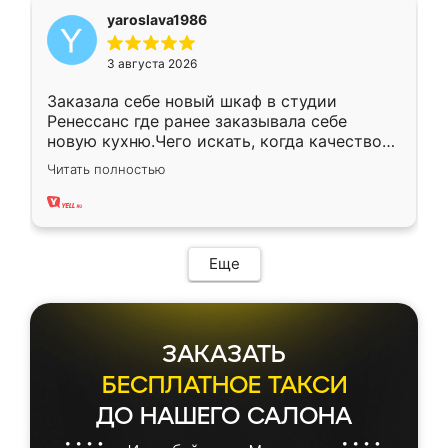
yaroslava1986
3 августа 2026
Заказала себе новый шкаф в студии
Ренессанс где ранее заказывала себе
новую кухню.Чего искать, когда качеством
вполне довольна. Служит кухня уже почти
Читать полностью
два года, нареканий нет.
Еще
ЗАКАЗАТЬ
БЕСПЛАТНОЕ ТАКСИ
ДО НАШЕГО САЛОНА