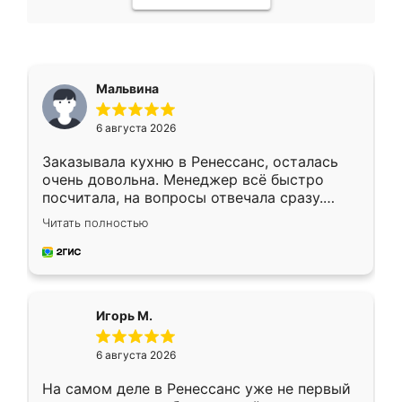
Мальвина
6 августа 2026
Заказывала кухню в Ренессанс, осталась
очень довольна. Менеджер всё быстро
посчитала, на вопросы отвечала сразу.
Замерщик приехал в субботу, подошёл к
Читать полностью
делу со всей ответственностью. Собрали
за день, ребята работали аккуратно, даже
пыли почти не было. Качество отличное,
ящики ходят плавно, ничего не скрипит.
Всё подошло как влитое.
Игорь М.
6 августа 2026
На самом деле в Ренессанс уже не первый