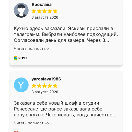
я хотела.
Ярослава
3 августа 2026
Кухню здесь заказали. Эскизы прислали в
телеграмм. Выбрали наиболее подходящий.
Согласовали день для замера. Через 3
недели кухня была уже готова. Остались
Читать полностью
довольны работой. Спасибо Ренессанс
мебель за качественную работу!
yaroslava1986
3 августа 2026
Заказала себе новый шкаф в студии
Ренессанс где ранее заказывала себе
новую кухню.Чего искать, когда качеством
вполне довольна. Служит кухня уже почти
Читать полностью
два года, нареканий нет.