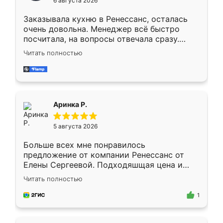
6 августа 2026
мебели буду заказывать только здесь.
Заказывала кухню в Ренессанс, осталась
очень довольна. Менеджер всё быстро
посчитала, на вопросы отвечала сразу.
Замерщик приехал в субботу, подошёл к
Читать полностью
делу со всей ответственностью. Собрали
за день, ребята работали аккуратно, даже
пыли почти не было. Качество отличное,
ящики ходят плавно, ничего не скрипит.
Всё подошло как влитое.
Аринка Р.
5 августа 2026
Больше всех мне понравилось
предложение от компании Ренессанс от
Елены Сергеевой. Подходяшщая цена и
короткие сроки изготовления. Приехавший
Читать полностью
для замера сотрудник Владислав
предложил по моему эскизу самый
1
подходящий вариант шкафа. Немного его
видоизменил, получилось даже лучше, чем