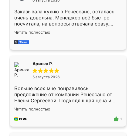
6 августа 2026
мебели буду заказывать только здесь.
Заказывала кухню в Ренессанс, осталась
очень довольна. Менеджер всё быстро
посчитала, на вопросы отвечала сразу.
Замерщик приехал в субботу, подошёл к
Читать полностью
делу со всей ответственностью. Собрали
за день, ребята работали аккуратно, даже
пыли почти не было. Качество отличное,
ящики ходят плавно, ничего не скрипит.
Всё подошло как влитое.
Аринка Р.
5 августа 2026
Больше всех мне понравилось
предложение от компании Ренессанс от
Елены Сергеевой. Подходяшщая цена и
короткие сроки изготовления. Приехавший
Читать полностью
для замера сотрудник Владислав
предложил по моему эскизу самый
1
подходящий вариант шкафа. Немного его
видоизменил, получилось даже лучше, чем