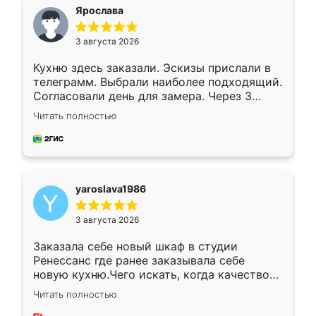
я хотела.
Ярослава
3 августа 2026
Кухню здесь заказали. Эскизы прислали в
телеграмм. Выбрали наиболее подходящий.
Согласовали день для замера. Через 3
недели кухня была уже готова. Остались
Читать полностью
довольны работой. Спасибо Ренессанс
мебель за качественную работу!
yaroslava1986
3 августа 2026
Заказала себе новый шкаф в студии
Ренессанс где ранее заказывала себе
новую кухню.Чего искать, когда качеством
вполне довольна. Служит кухня уже почти
Читать полностью
два года, нареканий нет.