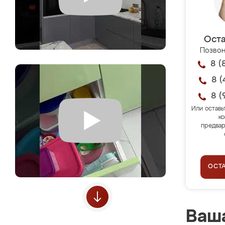
Оста
Позвон
8 (
8 (
8 (
Или оставь
ко
предвар
ОСТ
Ваша