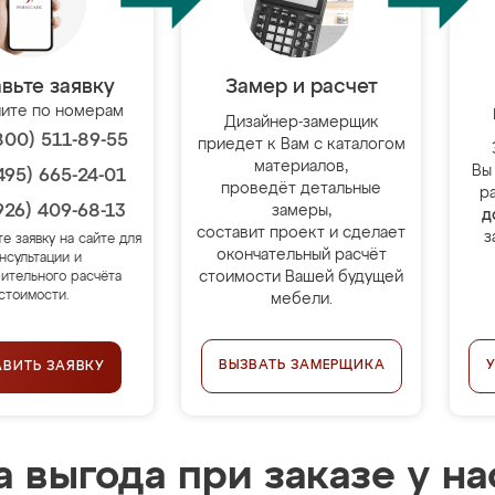
вьте заявку
Замер и расчет
ите по номерам
Дизайнер-замерщик
800) 511-89-55
приедет к Вам с каталогом
материалов,
Вы
495) 665-24-01
проведёт детальные
р
926) 409-68-13
замеры,
д
составит проект и сделает
з
те заявку на сайте для
окончательный расчёт
нсультации и
стоимости Вашей будущей
ительного расчёта
стоимости.
мебели.
ВЫЗВАТЬ ЗАМЕРЩИКА
АВИТЬ ЗАЯВКУ
 выгода при заказе у на