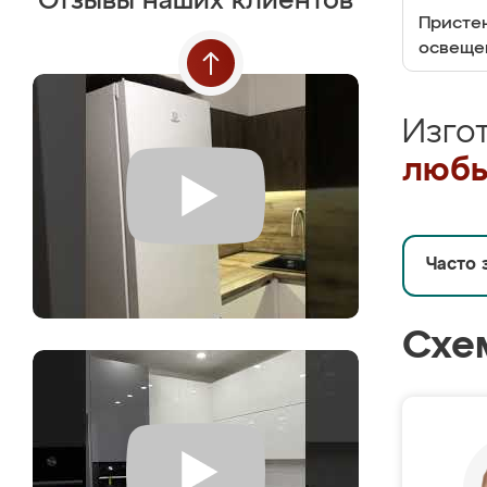
Отзывы наших клиентов
Пристен
освеще
Изго
любы
Часто 
Схе