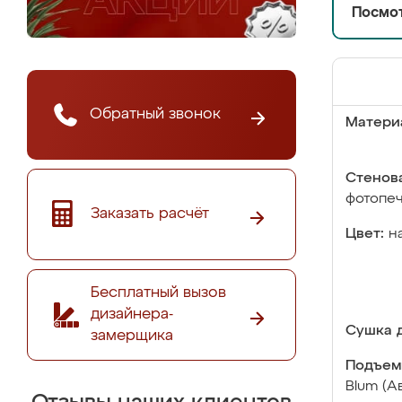
Посмот
Обратный звонок
Матери
Стенова
фотопе
Заказать расчёт
Цвет:
н
Бесплатный вызов
дизайнера-
Сушка д
замерщика
Подъем
Blum (А