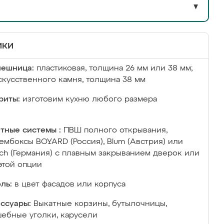
▼
ики
лешница:
пластиковая, толщина 26 мм или 38 мм;
скусственного камня, толщина 38 мм
риты:
изготовим кухню любого размера
тные системы :
ПВШ полного открывания,
ембоксы BOYARD (Россия), Blum (Австрия) или
ich (Германия) с плавным закрыванием дверок или
этой опции
ль:
в цвет фасадов или корпуса
ссуары:
Выкатные корзины, бутылочницы,
ебные уголки, карусели