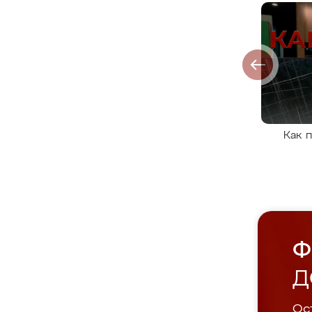
Как 
Ф
Д
Ост