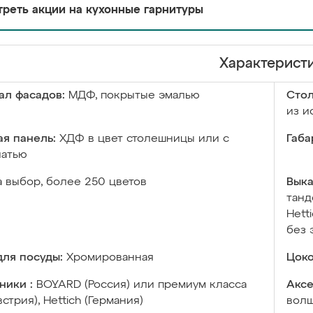
реть акции на кухонные гарнитуры
Характерист
ал фасадов:
МДФ, покрытые эмалью
Сто
из и
я панель:
ХДФ в цвет столешницы или с
Габа
чатью
а выбор, более 250 цветов
Выка
танд
Hett
без 
ля посуды:
Хромированная
Цоко
ники :
BOYARD (Россия) или премиум класса
Аксе
встрия), Hettich (Германия)
волш